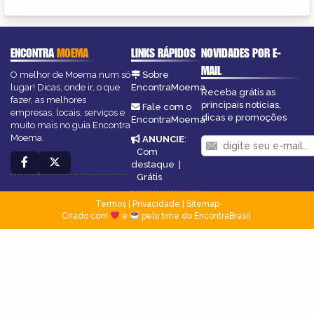
ENCONTRA
MOEMA
LINKS RÁPIDOS
NOVIDADES POR E-
MAIL
O melhor de Moema num só
Sobre
lugar! Dicas, onde ir, o que
EncontraMoema
Receba grátis as
fazer, as melhores
principais notícias,
Fale com o
empresas, locais, serviços e
dicas e promoções
EncontraMoema
muito mais no guia Encontra
Moema.
ANUNCIE
:
Com
destaque
|
Grátis
Termos
|
Privacidade
|
Sitemap
Criado com
e
pelo time do EncontraBrasil