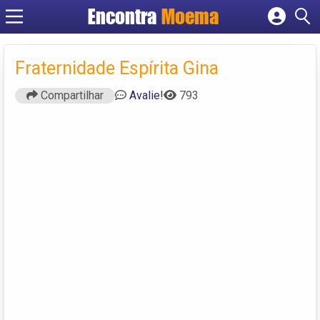
Encontra
Moema
Cadastrar empresa
Fazer login
Fraternidade Espírita Gina
Criar conta
Compartilhar
Avalie!
793