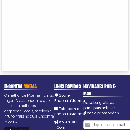
ENCONTRA
MOEMA
LINKS RÁPIDOS
NOVIDADES POR E-
MAIL
O melhor de Moema num só
Sobre
lugar! Dicas, onde ir, o que
EncontraMoema
Receba grátis as
fazer, as melhores
principais notícias,
Fale com o
empresas, locais, serviços e
dicas e promoções
EncontraMoema
muito mais no guia Encontra
Moema.
ANUNCIE
:
Com