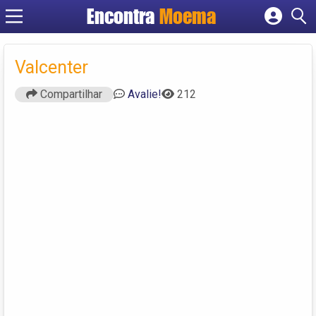
Encontra
Moema
Cadastrar empresa
Fazer login
Valcenter
Criar conta
Compartilhar
Avalie!
212