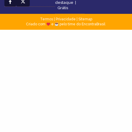
destaque
|
Grátis
Termos
|
Privacidade
|
Sitemap
Criado com
e
pelo time do EncontraBrasil