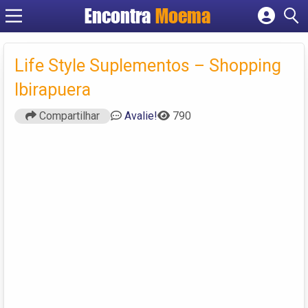
Encontra
Moema
Cadastrar empresa
Fazer login
Life Style Suplementos – Shopping
Criar conta
Ibirapuera
Compartilhar
Avalie!
790