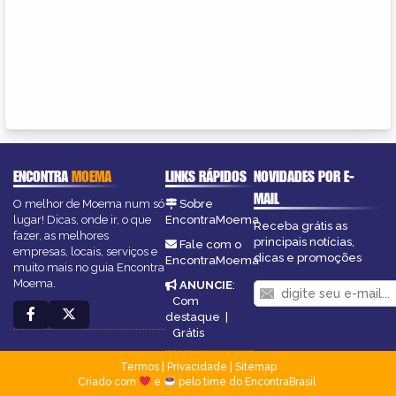
ENCONTRA
MOEMA
LINKS RÁPIDOS
NOVIDADES POR E-
MAIL
O melhor de Moema num só
Sobre
lugar! Dicas, onde ir, o que
EncontraMoema
Receba grátis as
fazer, as melhores
principais notícias,
Fale com o
empresas, locais, serviços e
dicas e promoções
EncontraMoema
muito mais no guia Encontra
Moema.
ANUNCIE
:
Com
destaque
|
Grátis
Termos
|
Privacidade
|
Sitemap
Criado com
e
pelo time do EncontraBrasil