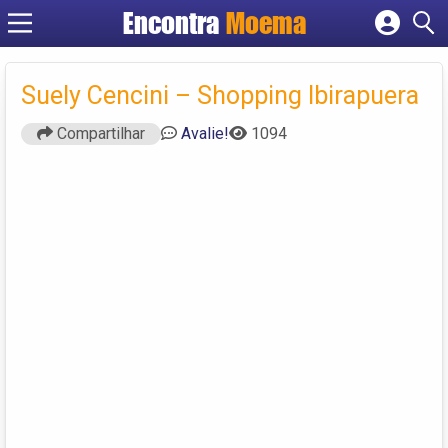
Encontra
Moema
Cadastrar empresa
Fazer login
Suely Cencini – Shopping Ibirapuera
Criar conta
Compartilhar
Avalie!
1094