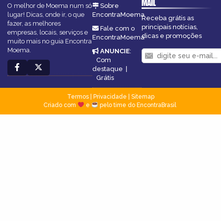
MAIL
O melhor de Moema num só
Sobre
lugar! Dicas, onde ir, o que
EncontraMoema
Receba grátis as
fazer, as melhores
principais notícias,
Fale com o
empresas, locais, serviços e
dicas e promoções
EncontraMoema
muito mais no guia Encontra
Moema.
ANUNCIE
:
Com
destaque
|
Grátis
Termos
|
Privacidade
|
Sitemap
Criado com
e
pelo time do EncontraBrasil