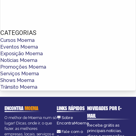
CATEGORIAS
Cursos Moema
Eventos Moema
Exposição Moema
Notícias Moema
Promoções Moema
Serviços Moema
Shows Moema
Trânsito Moema
ENCONTRA
MOEMA
LINKS RÁPIDOS
NOVIDADES POR E-
MAIL
O melhor de Moema num só
Sobre
lugar! Dicas, onde ir, o que
EncontraMoema
Receba grátis as
fazer, as melhores
principais notícias,
Fale com o
empresas, locais, serviços e