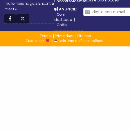
dicas e promoções
EncontraMoema
muito mais no guia Encontra
Moema.
ANUNCIE
:
Com
destaque
|
Grátis
Termos
|
Privacidade
|
Sitemap
Criado com
e
pelo time do EncontraBrasil