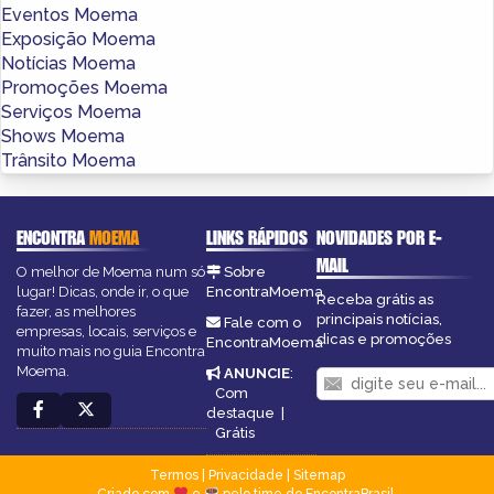
Eventos Moema
Exposição Moema
Notícias Moema
Promoções Moema
Serviços Moema
Shows Moema
Trânsito Moema
ENCONTRA
MOEMA
LINKS RÁPIDOS
NOVIDADES POR E-
MAIL
O melhor de Moema num só
Sobre
lugar! Dicas, onde ir, o que
EncontraMoema
Receba grátis as
fazer, as melhores
principais notícias,
Fale com o
empresas, locais, serviços e
dicas e promoções
EncontraMoema
muito mais no guia Encontra
Moema.
ANUNCIE
:
Com
destaque
|
Grátis
Termos
|
Privacidade
|
Sitemap
Criado com
e
pelo time do EncontraBrasil