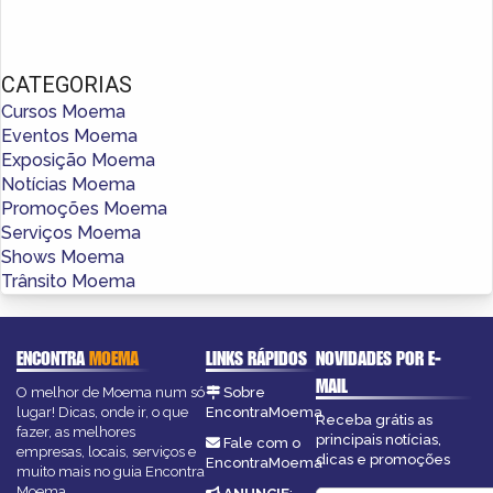
CATEGORIAS
Cursos Moema
Eventos Moema
Exposição Moema
Notícias Moema
Promoções Moema
Serviços Moema
Shows Moema
Trânsito Moema
ENCONTRA
MOEMA
LINKS RÁPIDOS
NOVIDADES POR E-
MAIL
O melhor de Moema num só
Sobre
lugar! Dicas, onde ir, o que
EncontraMoema
Receba grátis as
fazer, as melhores
principais notícias,
Fale com o
empresas, locais, serviços e
dicas e promoções
EncontraMoema
muito mais no guia Encontra
Moema.