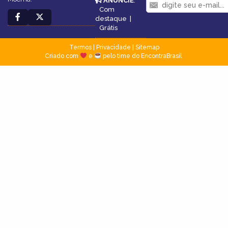
ANUNCIE
:
Com
destaque
|
Grátis
Termos
|
Privacidade
|
Sitemap
Criado com
e
pelo time do EncontraBrasil