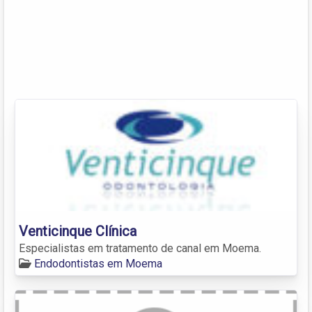
Venticinque Clínica
Especialistas em tratamento de canal em Moema.
Endodontistas em Moema