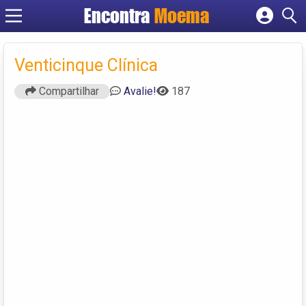
Encontra
Moema
Cadastrar empresa
Fazer login
Venticinque Clínica
Criar conta
Compartilhar
Avalie!
187