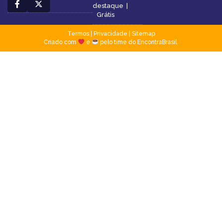
destaque
|
Grátis
Termos
|
Privacidade
|
Sitemap
Criado com
e
pelo time do EncontraBrasil