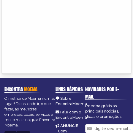
ENCONTRA
MOEMA
LINKS RÁPIDOS
NOVIDADES POR E-
MAIL
O melhor de Moema num só
Sobre
lugar! Dicas, onde ir, o que
EncontraMoema
Receba grátis as
fazer, as melhores
principais notícias,
Fale com o
empresas, locais, serviços e
dicas e promoções
EncontraMoema
muito mais no guia Encontra
Moema.
ANUNCIE
:
Com