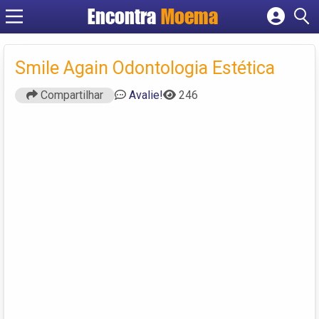
Encontra
Moema
Cadastrar empresa
Fazer login
Smile Again Odontologia Estética
Criar conta
Compartilhar
Avalie!
246