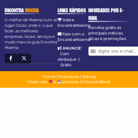
ENCONTRA
MOEMA
LINKS RÁPIDOS
NOVIDADES POR E-
MAIL
O melhor de Moema num só
Sobre
lugar! Dicas, onde ir, o que
EncontraMoema
Receba grátis as
fazer, as melhores
principais notícias,
Fale com o
empresas, locais, serviços e
dicas e promoções
EncontraMoema
muito mais no guia Encontra
Moema.
ANUNCIE
:
Com
destaque
|
Grátis
Termos
|
Privacidade
|
Sitemap
Criado com
e
pelo time do EncontraBrasil