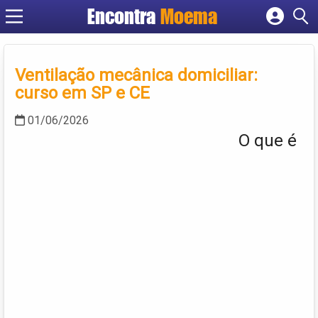
Encontra
Moema
Cadastrar empresa
Fazer login
Criar conta
Ventilação mecânica domiciliar:
curso em SP e CE
01/06/2026
O que é