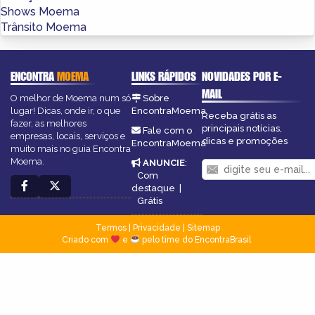
Shows Moema
Trânsito Moema
ENCONTRA
MOEMA
LINKS RÁPIDOS
NOVIDADES POR E-
MAIL
O melhor de Moema num só
Sobre
lugar! Dicas, onde ir, o que
EncontraMoema
Receba grátis as
fazer, as melhores
principais notícias,
Fale com o
empresas, locais, serviços e
dicas e promoções
EncontraMoema
muito mais no guia Encontra
Moema.
ANUNCIE
:
Com
destaque
|
Grátis
Termos
|
Privacidade
|
Sitemap
Criado com
e
pelo time do EncontraBrasil