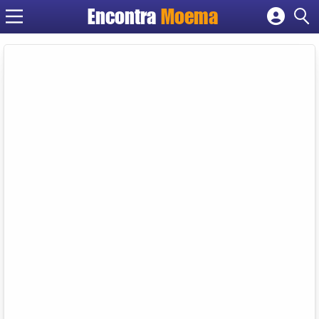
Encontra
Moema
Cadastrar empresa
Fazer login
Criar conta